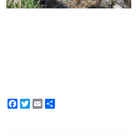
Fa
T
E
共
ce
wi
m
有
bo
tte
ail
ok
r