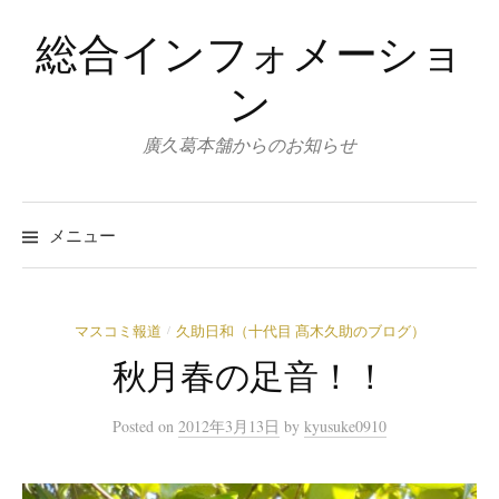
コ
総合インフォメーショ
ン
テ
ン
ン
ツ
廣久葛本舗からのお知らせ
へ
ス
キ
メニュー
ッ
プ
マスコミ報道
久助日和（十代目 髙木久助のブログ）
/
秋月春の足音！！
Posted
on
2012年3月13日
by
kyusuke0910