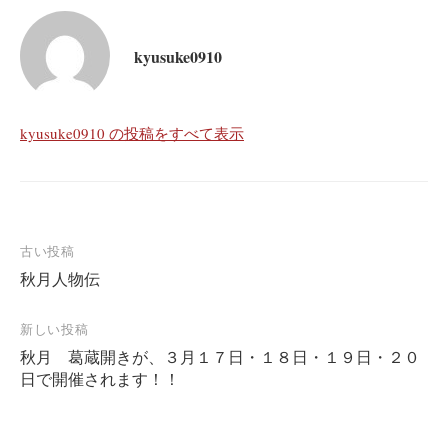
kyusuke0910
kyusuke0910 の投稿をすべて表示
投
古い投稿
秋月人物伝
稿
ナ
新しい投稿
ビ
秋月 葛蔵開きが、３月１７日・１８日・１９日・２０
ゲ
日で開催されます！！
ー
シ